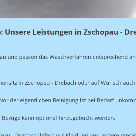
eb: Unsere Leistungen in Zschopau - D
genau und passen das Waschverfahren entsprechend a
rmensitz in Zschopau - Drebach oder auf Wunsch auch
vor der eigentlichen Reinigung ist bei Bedarf unkompl
und Bezüge kann optional hinzugebucht werden.
opau - Drebach liefern wir Kleidung und andere reprä