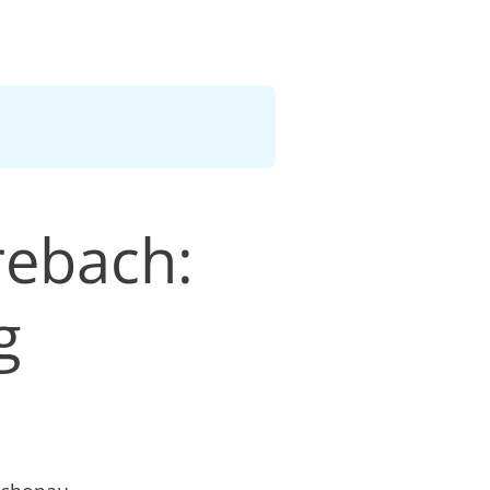
rebach:
g
n