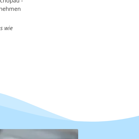
schopau -
ernehmen
s wie