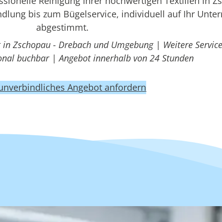
ionelle Reinigung Ihrer hochwertigen Textilien in Z
dlung bis zum Bügelservice, individuell auf Ihr Unt
abgestimmt.
t in Zschopau - Drebach und Umgebung | Weitere Service
ional buchbar | Angebot innerhalb von 24 Stunden
 unverbindliches Angebot anfordern