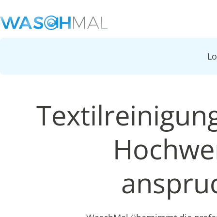
L
Textilreinigun
Hochwer
anspruc