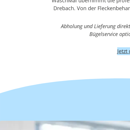
WaschMal übernimmt die profess
Drebach. Von der Fleckenbehan
Abholung und Lieferung direk
Bügelservice opt
Jetzt