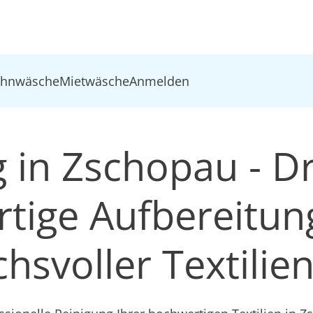
ohnwäsche
Mietwäsche
Anmelden
g in Zschopau - D
tige Aufbereitun
hsvoller Textilie