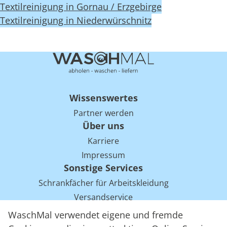
Textilreinigung in Gornau / Erzgebirge
Textilreinigung in Niederwürschnitz
Wissenswertes
Partner werden
Über uns
Karriere
Impressum
Sonstige Services
Schrankfächer für Arbeitskleidung
Versandservice
Einsparpotentiale für Mietwäsche bei Arbeitskleidung
WaschMal verwendet eigene und fremde
Arbeitskleidung Tracking mit RFID