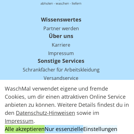
Wissenswertes
Partner werden
Über uns
Karriere
Impressum
Sonstige Services
Schrankfächer für Arbeitskleidung
Versandservice
Einsparpotentiale für Mietwäsche bei Arbeitskleidung
WaschMal verwendet eigene und fremde
Arbeitskleidung Tracking mit RFID
Cookies, um dir einen attraktiven Online Service
anbieten zu können. Weitere Details findest du in
den
Datenschutz-Hinweisen
sowie im
WaschMal GmbH 2016 – 2026
Impressum
.
Datenschutz
Alle akzeptieren
Nur essenzielle
Einstellungen