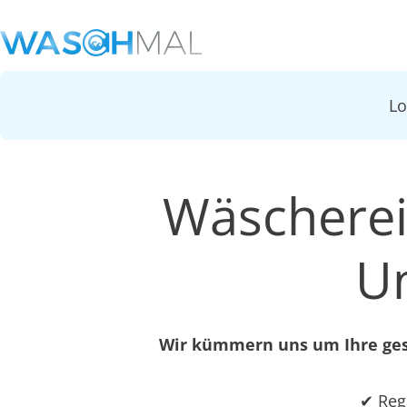
L
Wäscherei 
U
Wir kümmern uns um Ihre gesa
✔ Reg