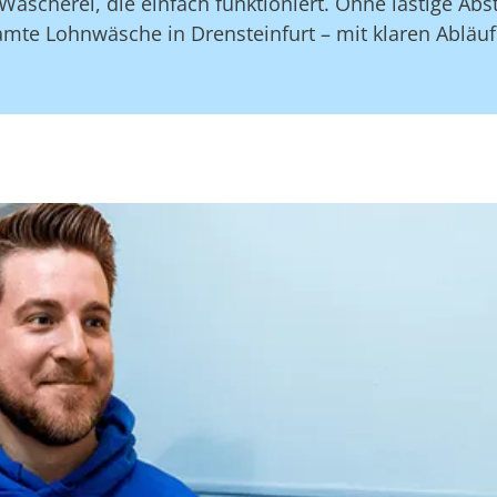
Wäscherei, die einfach funktioniert. Ohne lästige A
amte Lohnwäsche in Drensteinfurt – mit klaren Abläu