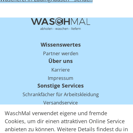
Wissenswertes
Partner werden
Über uns
Karriere
Impressum
Sonstige Services
Schrankfächer für Arbeitskleidung
Versandservice
Einsparpotentiale für Mietwäsche bei Arbeitskleidung
WaschMal verwendet eigene und fremde
Arbeitskleidung Tracking mit RFID
Cookies, um dir einen attraktiven Online Service
anbieten zu können. Weitere Details findest du in