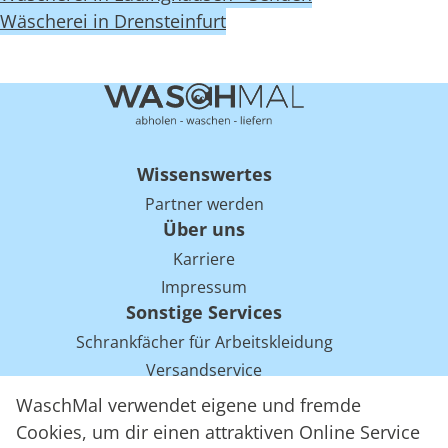
Wäscherei in Drensteinfurt
Wissenswertes
Partner werden
Über uns
Karriere
Impressum
Sonstige Services
Schrankfächer für Arbeitskleidung
Versandservice
Einsparpotentiale für Mietwäsche bei Arbeitskleidung
WaschMal verwendet eigene und fremde
Arbeitskleidung Tracking mit RFID
Cookies, um dir einen attraktiven Online Service