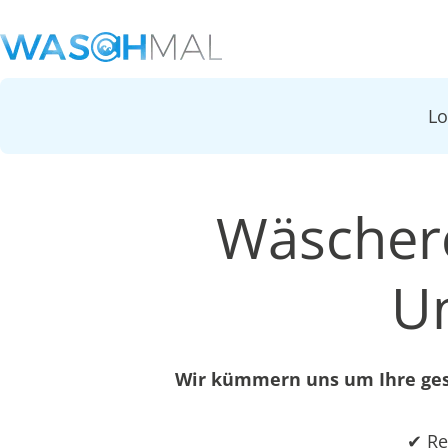
L
Wäschere
U
Wir kümmern uns um Ihre gesa
✔ Re