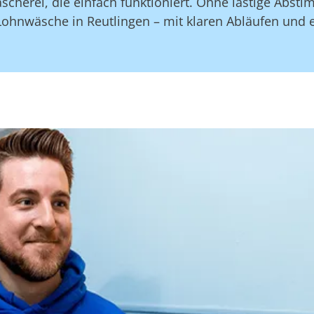
scherei, die einfach funktioniert. Ohne lästige Abs
Lohnwäsche in Reutlingen – mit klaren Abläufen und 