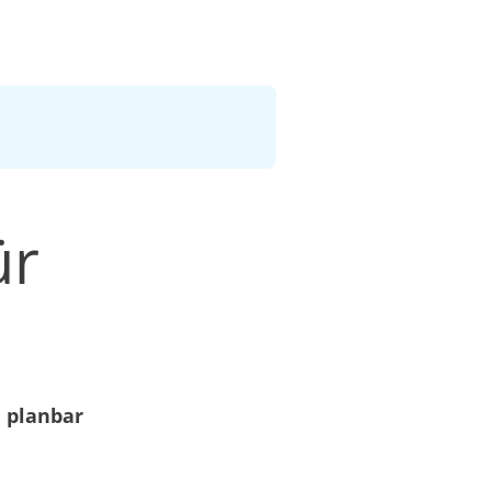
ür
 planbar