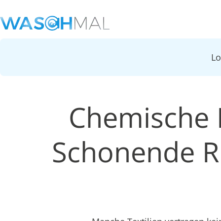
L
Chemische R
Schonende Re