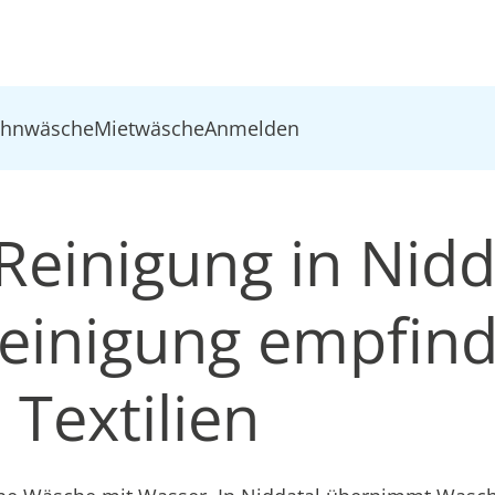
ohnwäsche
Mietwäsche
Anmelden
einigung in Nidd
inigung empfind
Textilien