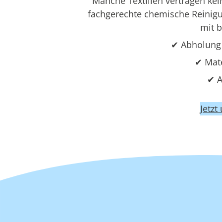
Manche Textilien vertragen ke
fachgerechte chemische Reinigun
mit 
✔ Abholung 
✔ Mat
✔ A
Jetzt