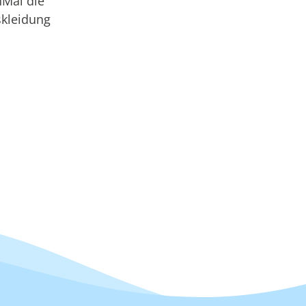
hMal die
skleidung