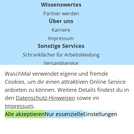
Wissenswertes
Partner werden
Über uns
Karriere
Impressum
Sonstige Services
Schrankfächer für Arbeitskleidung
Versandservice
Einsparpotentiale für Mietwäsche bei Arbeitskleidung
WaschMal verwendet eigene und fremde
Arbeitskleidung Tracking mit RFID
Cookies, um dir einen attraktiven Online Service
anbieten zu können. Weitere Details findest du in
den
Datenschutz-Hinweisen
sowie im
WaschMal GmbH 2016 – 2026
Impressum
.
Datenschutz
Alle akzeptieren
Nur essenzielle
Einstellungen
Allgemeine Geschäftsbedingungen