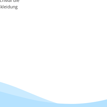
chMal die
skleidung