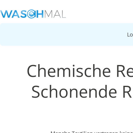
L
Chemische Re
Schonende Re