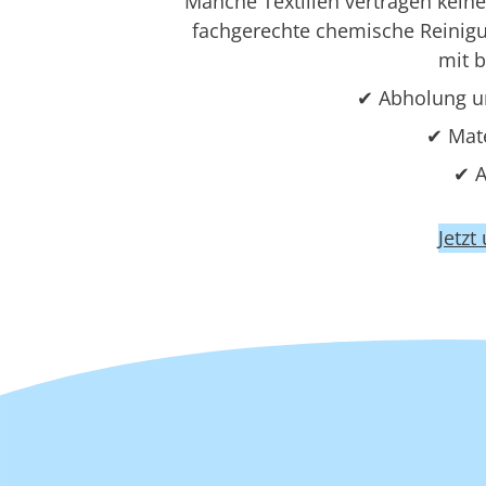
Manche Textilien vertragen kei
fachgerechte chemische Reinigun
mit 
✔ Abholung u
✔ Mat
✔ A
Jetzt