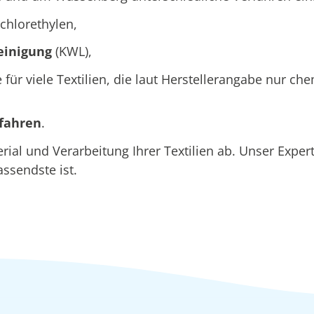
chlorethylen,
einigung
(KWL),
e für viele Textilien, die laut Herstellerangabe nur c
rfahren
.
al und Verarbeitung Ihrer Textilien ab. Unser Expe
assendste ist.