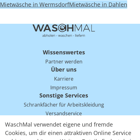
Mietwäsche in Wermsdorf
Mietwäsche in Dahlen
Wissenswertes
Partner werden
Über uns
Karriere
Impressum
Sonstige Services
Schrankfächer für Arbeitskleidung
Versandservice
Einsparpotentiale für Mietwäsche bei Arbeitskleidung
WaschMal verwendet eigene und fremde
Arbeitskleidung Tracking mit RFID
Cookies, um dir einen attraktiven Online Service