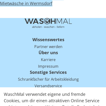
Mietwäsche in Wermsdorf
Wissenswertes
Partner werden
Über uns
Karriere
Impressum
Sonstige Services
Schrankfächer für Arbeitskleidung
Versandservice
Einsparpotentiale für Mietwäsche bei Arbeitskleidung
WaschMal verwendet eigene und fremde
Arbeitskleidung Tracking mit RFID
Cookies, um dir einen attraktiven Online Service