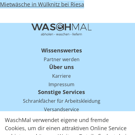
Mietwäsche in Wülknitz bei Riesa
Wissenswertes
Partner werden
Über uns
Karriere
Impressum
Sonstige Services
Schrankfächer für Arbeitskleidung
Versandservice
Einsparpotentiale für Mietwäsche bei Arbeitskleidung
WaschMal verwendet eigene und fremde
Arbeitskleidung Tracking mit RFID
Cookies, um dir einen attraktiven Online Service