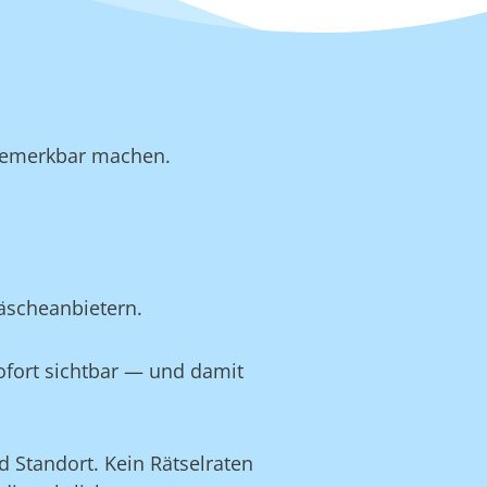
b bemerkbar machen.
äscheanbietern.
ofort sichtbar — und damit
 Standort. Kein Rätselraten