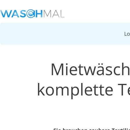
L
Mietwäsch
komplette Te