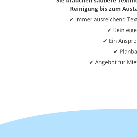
Sie brauchen saubere Textili
Reinigung bis zum Austa
✔ Immer ausreichend Text
✔ Kein eige
✔ Ein Ansprec
✔ Planba
✔ Angebot für Mie