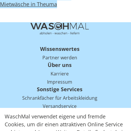
Mietwäsche in Theuma
Wissenswertes
Partner werden
Über uns
Karriere
Impressum
Sonstige Services
Schrankfächer für Arbeitskleidung
Versandservice
Einsparpotentiale für Mietwäsche bei Arbeitskleidung
WaschMal verwendet eigene und fremde
Arbeitskleidung Tracking mit RFID
Cookies, um dir einen attraktiven Online Service