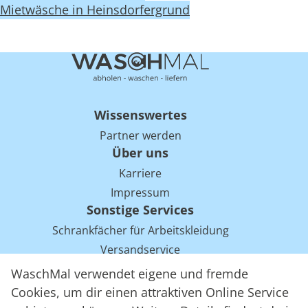
Mietwäsche in Heinsdorfergrund
Wissenswertes
Partner werden
Über uns
Karriere
Impressum
Sonstige Services
Schrankfächer für Arbeitskleidung
Versandservice
Einsparpotentiale für Mietwäsche bei Arbeitskleidung
WaschMal verwendet eigene und fremde
Arbeitskleidung Tracking mit RFID
Cookies, um dir einen attraktiven Online Service