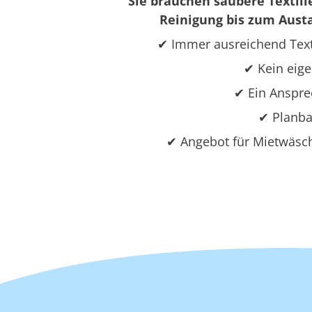
Sie brauchen saubere Textili
Reinigung bis zum Austa
✔ Immer ausreichend Text
✔ Kein eige
✔ Ein Ansprec
✔ Planba
✔ Angebot für Mietwäsch