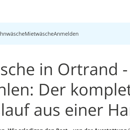
ohnwäsche
Mietwäsche
Anmelden
sche in Ortrand -
len: Der komple
slauf aus einer H