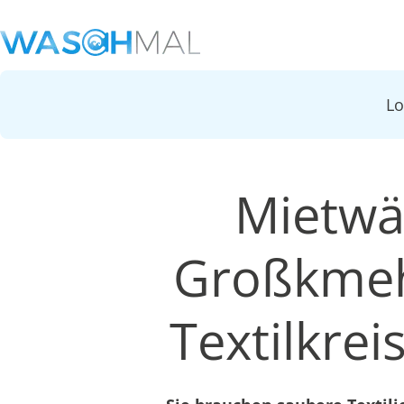
L
Mietwä
Großkmeh
Textilkrei