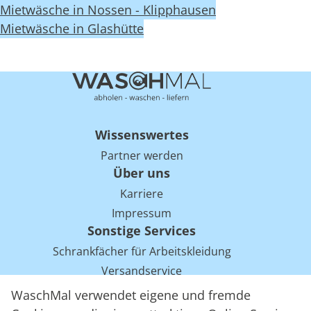
Mietwäsche in Nossen - Klipphausen
Mietwäsche in Glashütte
Wissenswertes
Partner werden
Über uns
Karriere
Impressum
Sonstige Services
Schrankfächer für Arbeitskleidung
Versandservice
Einsparpotentiale für Mietwäsche bei Arbeitskleidung
WaschMal verwendet eigene und fremde
Arbeitskleidung Tracking mit RFID