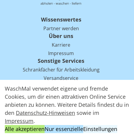
Wissenswertes
Partner werden
Über uns
Karriere
Impressum
Sonstige Services
Schrankfächer für Arbeitskleidung
Versandservice
Einsparpotentiale für Mietwäsche bei Arbeitskleidung
WaschMal verwendet eigene und fremde
Arbeitskleidung Tracking mit RFID
Cookies, um dir einen attraktiven Online Service
anbieten zu können. Weitere Details findest du in
den
Datenschutz-Hinweisen
sowie im
WaschMal GmbH 2016 – 2026
Impressum
.
Datenschutz
Alle akzeptieren
Nur essenzielle
Einstellungen