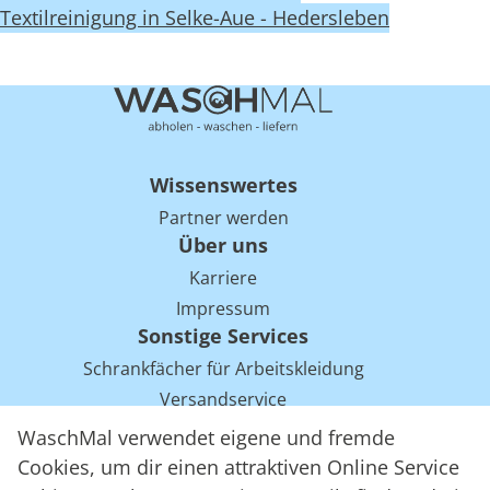
Textilreinigung in Selke-Aue - Hedersleben
Wissenswertes
Partner werden
Über uns
Karriere
Impressum
Sonstige Services
Schrankfächer für Arbeitskleidung
Versandservice
Einsparpotentiale für Mietwäsche bei Arbeitskleidung
WaschMal verwendet eigene und fremde
Arbeitskleidung Tracking mit RFID
Cookies, um dir einen attraktiven Online Service