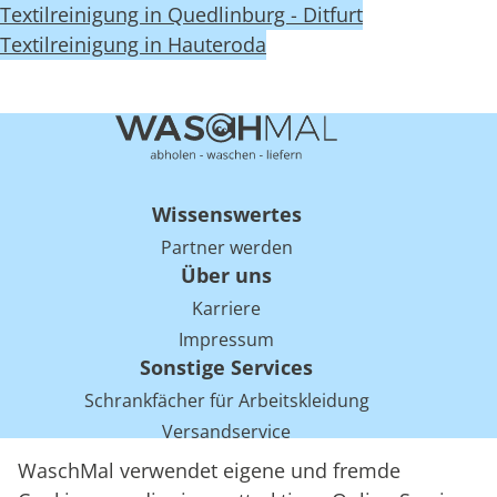
Textilreinigung in Quedlinburg - Ditfurt
Textilreinigung in Hauteroda
Wissenswertes
Partner werden
Über uns
Karriere
Impressum
Sonstige Services
Schrankfächer für Arbeitskleidung
Versandservice
Einsparpotentiale für Mietwäsche bei Arbeitskleidung
WaschMal verwendet eigene und fremde
Arbeitskleidung Tracking mit RFID