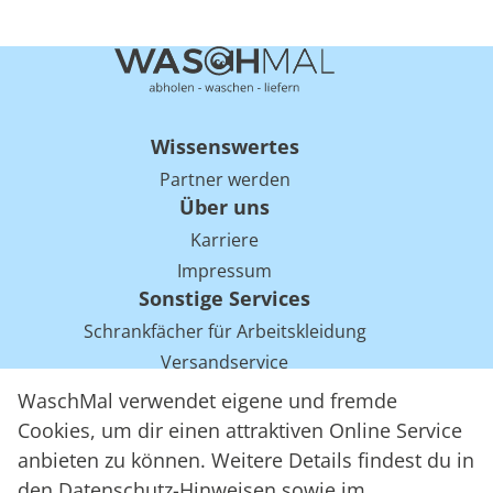
Wissenswertes
Partner werden
Über uns
Karriere
Impressum
Sonstige Services
Schrankfächer für Arbeitskleidung
Versandservice
Einsparpotentiale für Mietwäsche bei Arbeitskleidung
WaschMal verwendet eigene und fremde
Arbeitskleidung Tracking mit RFID
Cookies, um dir einen attraktiven Online Service
anbieten zu können. Weitere Details findest du in
den
Datenschutz-Hinweisen
sowie im
WaschMal GmbH 2016 – 2026