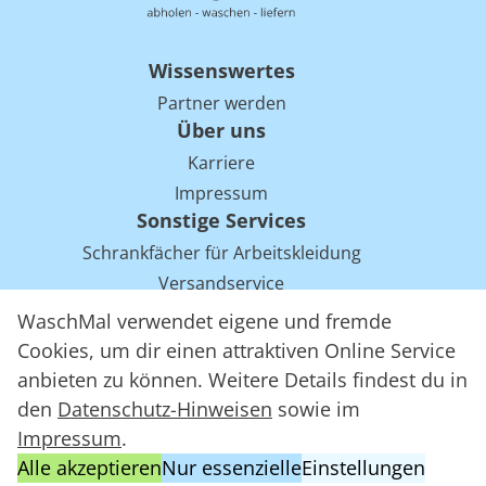
Wissenswertes
Partner werden
Über uns
Karriere
Impressum
Sonstige Services
Schrankfächer für Arbeitskleidung
Versandservice
Einsparpotentiale für Mietwäsche bei Arbeitskleidung
WaschMal verwendet eigene und fremde
Arbeitskleidung Tracking mit RFID
Cookies, um dir einen attraktiven Online Service
anbieten zu können. Weitere Details findest du in
den
Datenschutz-Hinweisen
sowie im
WaschMal GmbH 2016 – 2026
Impressum
.
Datenschutz
Alle akzeptieren
Nur essenzielle
Einstellungen