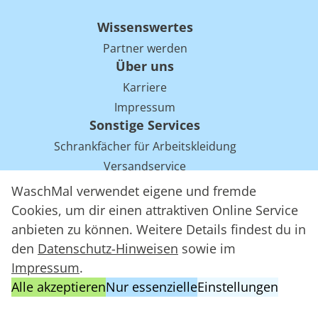
Wissenswertes
Partner werden
Über uns
Karriere
Impressum
Sonstige Services
Schrankfächer für Arbeitskleidung
Versandservice
Einsparpotentiale für Mietwäsche bei Arbeitskleidung
WaschMal verwendet eigene und fremde
Arbeitskleidung Tracking mit RFID
Cookies, um dir einen attraktiven Online Service
anbieten zu können. Weitere Details findest du in
den
Datenschutz-Hinweisen
sowie im
WaschMal GmbH 2016 – 2026
Impressum
.
Datenschutz
Alle akzeptieren
Nur essenzielle
Einstellungen
Allgemeine Geschäftsbedingungen