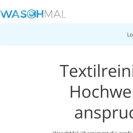
L
Textilrei
Hochwer
anspruc