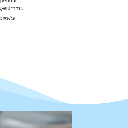
spenhain.
bgestimmt.
service