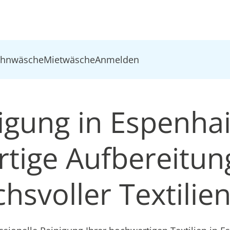
ohnwäsche
Mietwäsche
Anmelden
nigung in Espenhai
tige Aufbereitun
hsvoller Textilie