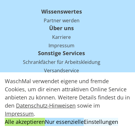
Wissenswertes
Partner werden
Über uns
Karriere
Impressum
Sonstige Services
Schrankfächer für Arbeitskleidung
Versandservice
Einsparpotentiale für Mietwäsche bei Arbeitskleidung
WaschMal verwendet eigene und fremde
Arbeitskleidung Tracking mit RFID
Cookies, um dir einen attraktiven Online Service
anbieten zu können. Weitere Details findest du in
den
Datenschutz-Hinweisen
sowie im
WaschMal GmbH 2016 – 2026
Impressum
.
Datenschutz
Alle akzeptieren
Nur essenzielle
Einstellungen
Allgemeine Geschäftsbedingungen