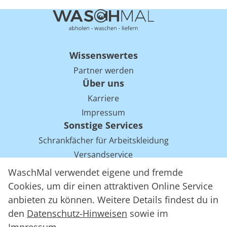
Wissenswertes
Partner werden
Über uns
Karriere
Impressum
Sonstige Services
Schrankfächer für Arbeitskleidung
Versandservice
Einsparpotentiale für Mietwäsche bei Arbeitskleidung
WaschMal verwendet eigene und fremde
Arbeitskleidung Tracking mit RFID
Cookies, um dir einen attraktiven Online Service
anbieten zu können. Weitere Details findest du in
den
Datenschutz-Hinweisen
sowie im
WaschMal GmbH 2016 – 2026