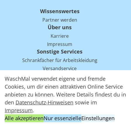
Wissenswertes
Partner werden
Über uns
Karriere
Impressum
Sonstige Services
Schrankfächer für Arbeitskleidung
Versandservice
Einsparpotentiale für Mietwäsche bei Arbeitskleidung
WaschMal verwendet eigene und fremde
Arbeitskleidung Tracking mit RFID
Cookies, um dir einen attraktiven Online Service
anbieten zu können. Weitere Details findest du in
den
Datenschutz-Hinweisen
sowie im
WaschMal GmbH 2016 – 2026
Impressum
.
Datenschutz
Alle akzeptieren
Nur essenzielle
Einstellungen
Allgemeine Geschäftsbedingungen