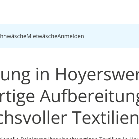
ohnwäsche
Mietwäsche
Anmelden
igung in Hoyerswe
tige Aufbereitun
hsvoller Textilie