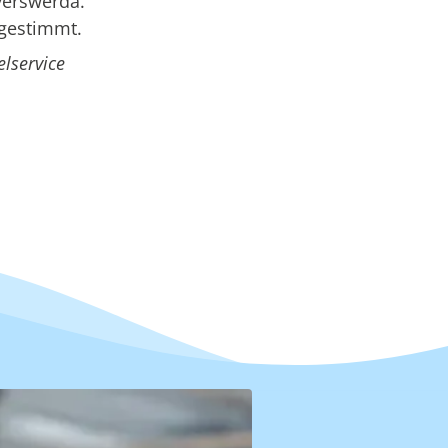
yerswerda.
bgestimmt.
lservice