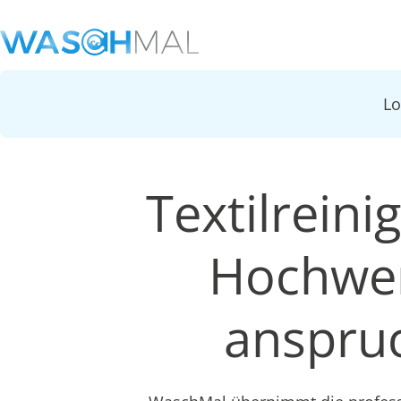
L
Textilrein
Hochwer
anspruc