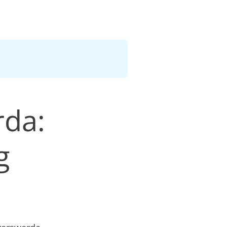
rda:
g
n