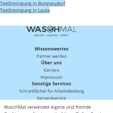
Textilreinigung in Burgneudorf
Textilreinigung in Lauta
Wissenswertes
Partner werden
Über uns
Karriere
Impressum
Sonstige Services
Schrankfächer für Arbeitskleidung
Versandservice
Einsparpotentiale für Mietwäsche bei Arbeitskleidung
WaschMal verwendet eigene und fremde
Arbeitskleidung Tracking mit RFID