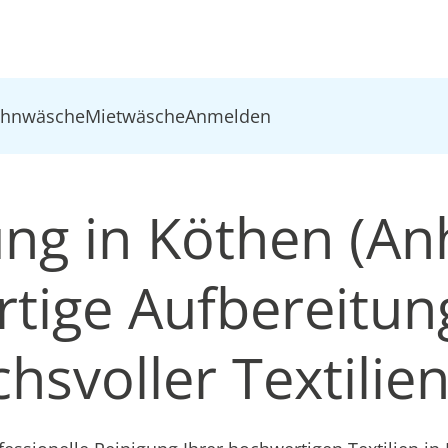
ohnwäsche
Mietwäsche
Anmelden
ung in Köthen (Anh
tige Aufbereitun
hsvoller Textilie