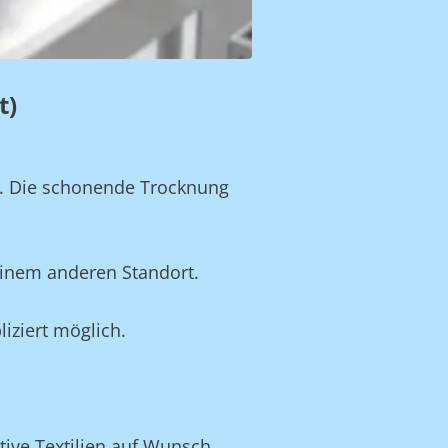
t)
n. Die schonende Trocknung
einem anderen Standort.
iziert möglich.
tive Textilien auf Wunsch