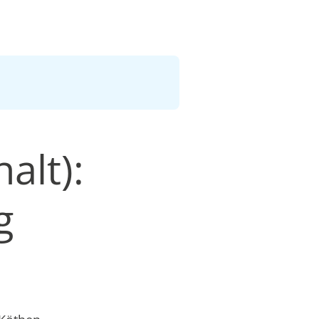
alt):
g
n