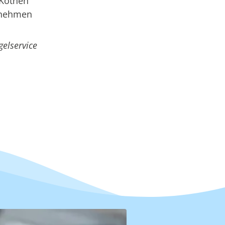
 Köthen
ernehmen
gelservice