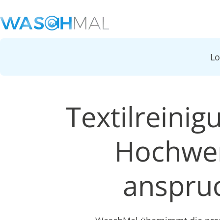
L
Textilreinig
Hochwer
anspruc