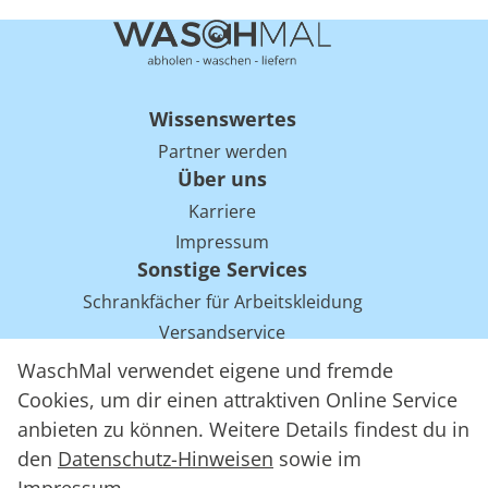
Wissenswertes
Partner werden
Über uns
Karriere
Impressum
Sonstige Services
Schrankfächer für Arbeitskleidung
Versandservice
Einsparpotentiale für Mietwäsche bei Arbeitskleidung
WaschMal verwendet eigene und fremde
Arbeitskleidung Tracking mit RFID
Cookies, um dir einen attraktiven Online Service
anbieten zu können. Weitere Details findest du in
den
Datenschutz-Hinweisen
sowie im
WaschMal GmbH 2016 – 2026