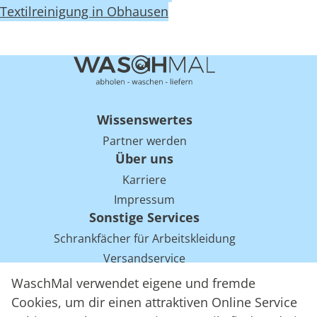
Textilreinigung in Obhausen
Wissenswertes
Partner werden
Über uns
Karriere
Impressum
Sonstige Services
Schrankfächer für Arbeitskleidung
Versandservice
Einsparpotentiale für Mietwäsche bei Arbeitskleidung
WaschMal verwendet eigene und fremde
Arbeitskleidung Tracking mit RFID
Cookies, um dir einen attraktiven Online Service