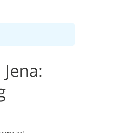
 Jena:
g
n