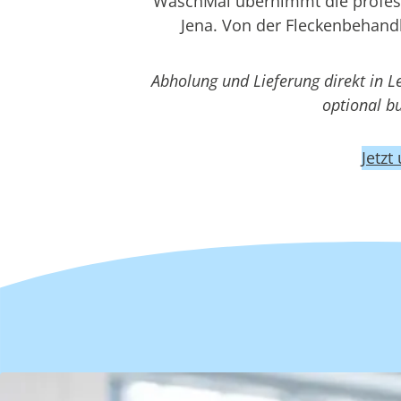
WaschMal übernimmt die professi
Jena. Von der Fleckenbehandl
Abholung und Lieferung direkt in L
optional b
Jetzt