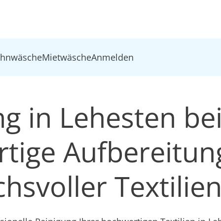
ohnwäsche
Mietwäsche
Anmelden
ng in Lehesten bei
tige Aufbereitun
hsvoller Textilie