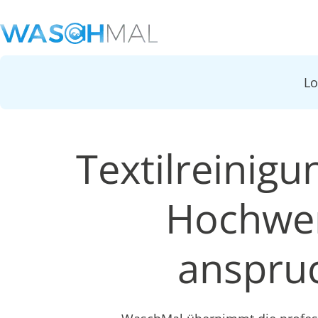
L
Textilreinigu
Hochwer
anspruc