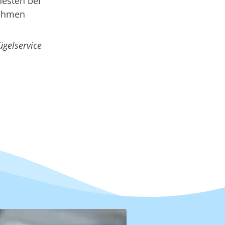
hesten bei
nehmen
ügelservice