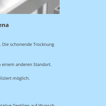
Jena
n. Die schonende Trocknung
n einem anderen Standort.
iziert möglich.
ntative Textilien auf Wunsch