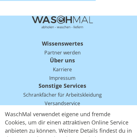
Wissenswertes
Partner werden
Über uns
Karriere
Impressum
Sonstige Services
Schrankfächer für Arbeitskleidung
Versandservice
Einsparpotentiale für Mietwäsche bei Arbeitskleidung
WaschMal verwendet eigene und fremde
Arbeitskleidung Tracking mit RFID
Cookies, um dir einen attraktiven Online Service
anbieten zu können. Weitere Details findest du in