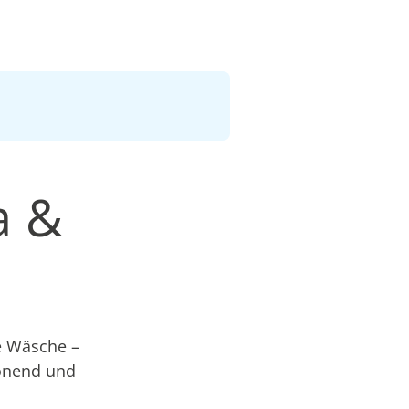
a &
e Wäsche –
honend und