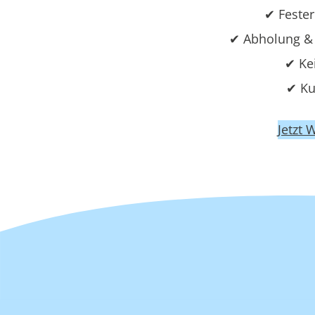
✔ Fester
✔ Abholung & 
✔ Ke
✔ Ku
Jetzt 