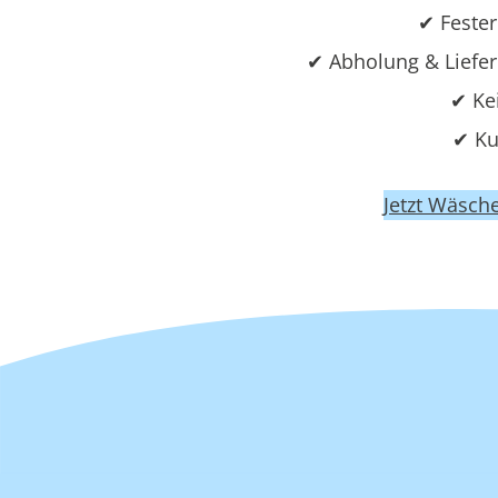
✔ Fester
✔ Abholung & Liefe
✔ Ke
✔ Ku
Jetzt Wäsch