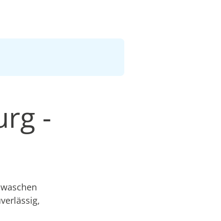
rg -
r waschen
verlässig,