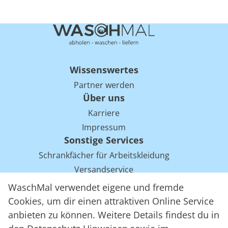
Wissenswertes
Partner werden
Über uns
Karriere
Impressum
Sonstige Services
Schrankfächer für Arbeitskleidung
Versandservice
Einsparpotentiale für Mietwäsche bei Arbeitskleidung
WaschMal verwendet eigene und fremde
Arbeitskleidung Tracking mit RFID
Cookies, um dir einen attraktiven Online Service
anbieten zu können. Weitere Details findest du in