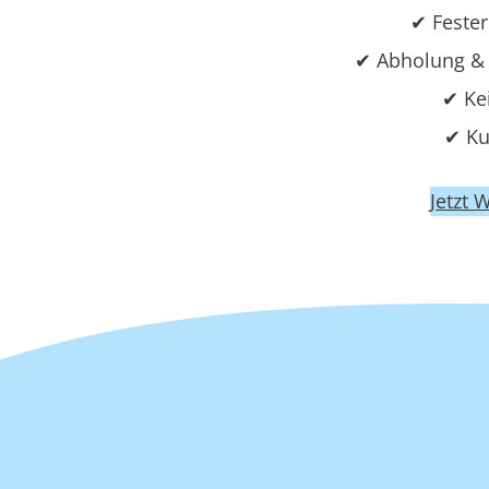
✔ Fester
✔ Abholung & 
✔ Ke
✔ Ku
Jetzt 