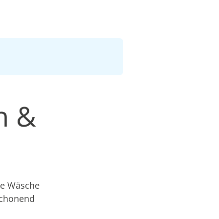
n &
hre Wäsche
schonend