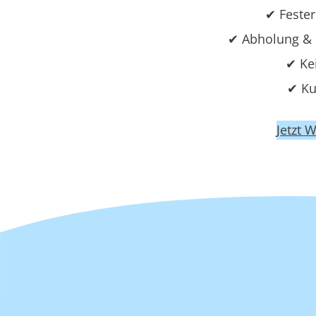
✔ Fester
✔ Abholung & 
✔ Ke
✔ Ku
Jetzt 