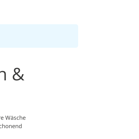
n &
hre Wäsche
schonend