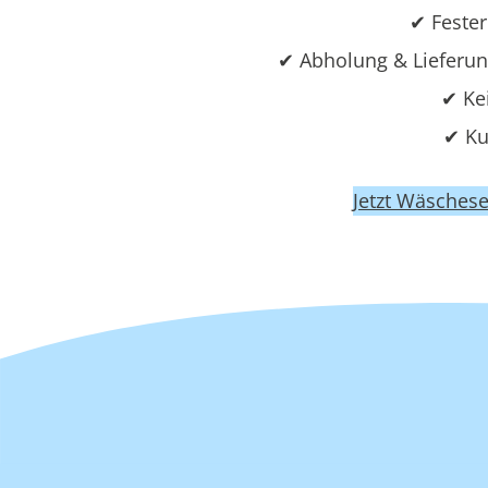
✔ Fester
✔ Abholung & Lieferu
✔ Ke
✔ Ku
Jetzt Wäschese