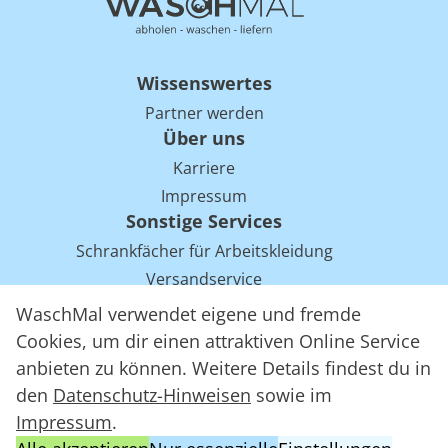
Wissenswertes
Partner werden
Über uns
Karriere
Impressum
Sonstige Services
Schrankfächer für Arbeitskleidung
Versandservice
Einsparpotentiale für Mietwäsche bei Arbeitskleidung
WaschMal verwendet eigene und fremde
Arbeitskleidung Tracking mit RFID
Cookies, um dir einen attraktiven Online Service
anbieten zu können. Weitere Details findest du in
den
Datenschutz-Hinweisen
sowie im
WaschMal GmbH 2016 – 2026
Impressum
.
Datenschutz