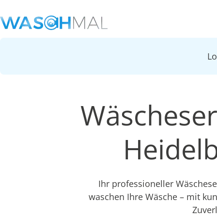
L
Wäscheserv
Heidel
Ihr professioneller Wäschese
waschen Ihre Wäsche – mit ku
Zuver