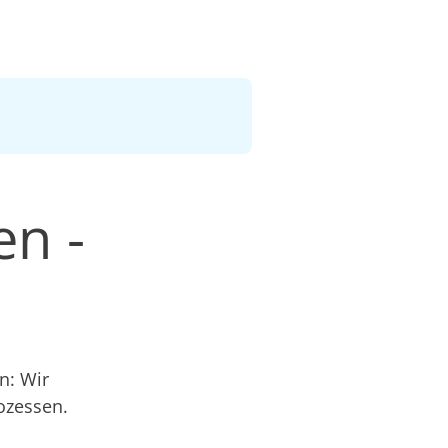
en -
n: Wir
ozessen.