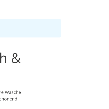
ch &
hre Wäsche
schonend