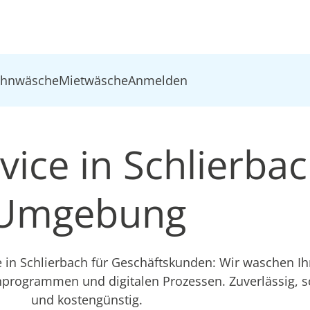
ohnwäsche
Mietwäsche
Anmelden
ice in Schlierba
Umgebung
e in Schlierbach für Geschäftskunden: Wir waschen I
hprogrammen und digitalen Prozessen. Zuverlässig, 
und kostengünstig.