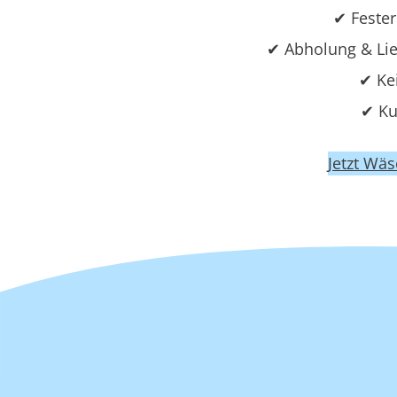
✔ Fester
✔ Abholung & Li
✔ Ke
✔ Ku
Jetzt Wä