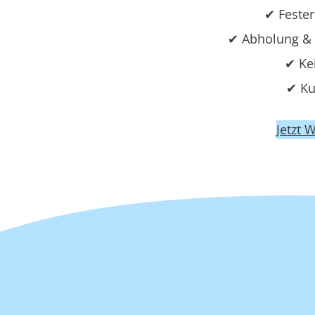
✔ Fester
✔ Abholung & 
✔ Ke
✔ Ku
Jetzt 