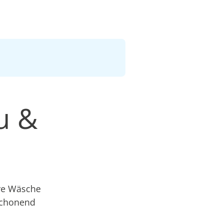
u &
hre Wäsche
schonend