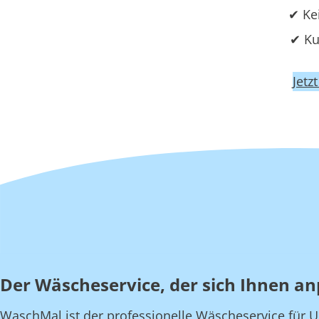
✔ Ke
✔ Ku
Jetz
Der Wäscheservice, der sich Ihnen an
WaschMal ist der professionelle Wäscheservice für U