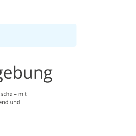
mgebung
äsche – mit
nend und