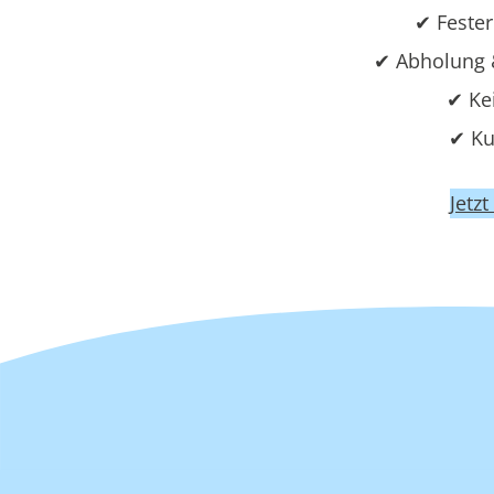
✔ Fester
✔ Abholung 
✔ Ke
✔ Ku
Jetz