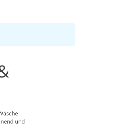
 &
 Wäsche –
honend und