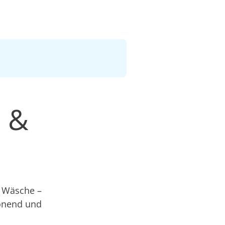
 &
e Wäsche –
honend und