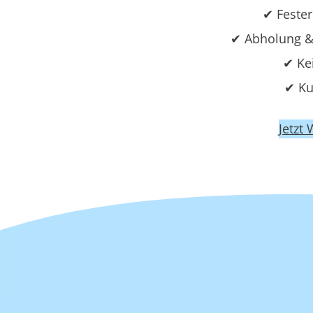
✔ Fester
✔ Abholung &
✔ Ke
✔ Ku
Jetzt