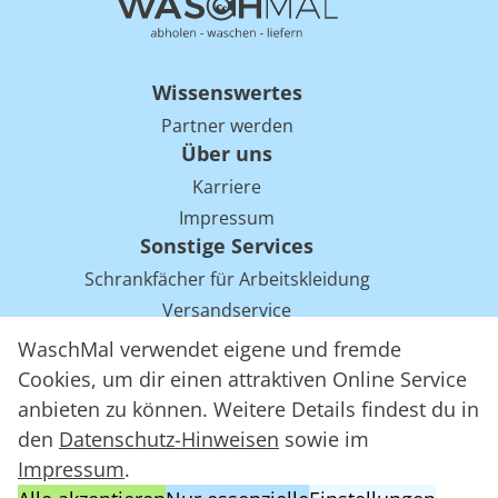
Wissenswertes
Partner werden
Über uns
Karriere
Impressum
Sonstige Services
Schrankfächer für Arbeitskleidung
Versandservice
Einsparpotentiale für Mietwäsche bei Arbeitskleidung
WaschMal verwendet eigene und fremde
Arbeitskleidung Tracking mit RFID
Cookies, um dir einen attraktiven Online Service
anbieten zu können. Weitere Details findest du in
den
Datenschutz-Hinweisen
sowie im
WaschMal GmbH 2016 – 2026
Impressum
.
Datenschutz